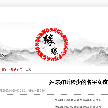
目
:
首页
>
最新发布
> 正文
姓陈好听稀少的名字女孩
2025/04/20 09:28:01 浏览次数:386
陈融昶 陈融勇 陈勋岳 陈勋谦 陈勋蔚
陈祯朝 陈祯斯 陈祯胜 陈祯水 陈祯舒