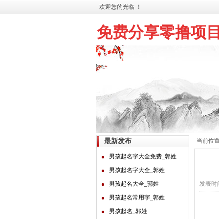
欢迎您的光临 ！
免费分享零撸项
最新发布
当前位置
男孩起名字大全免费_郭姓
男孩起名字大全_郭姓
男孩起名大全_郭姓
发表时间:
男孩起名常用字_郭姓
男孩起名_郭姓