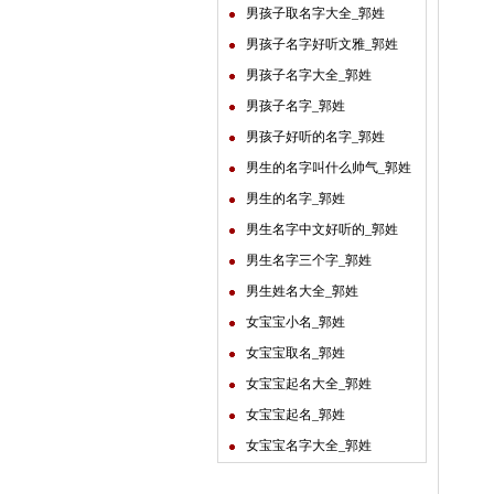
男孩子取名字大全_郭姓
男孩子名字好听文雅_郭姓
男孩子名字大全_郭姓
男孩子名字_郭姓
男孩子好听的名字_郭姓
男生的名字叫什么帅气_郭姓
男生的名字_郭姓
男生名字中文好听的_郭姓
男生名字三个字_郭姓
男生姓名大全_郭姓
女宝宝小名_郭姓
女宝宝取名_郭姓
女宝宝起名大全_郭姓
女宝宝起名_郭姓
女宝宝名字大全_郭姓