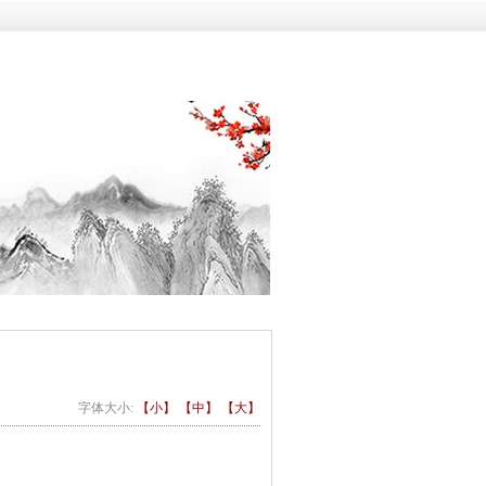
字体大小:
【小】
【中】
【大】